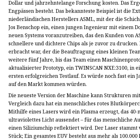
Dollar und jahrzehntelange Forschung kosten. Das Erge
Engpässen besteht. Das bekannteste Beispiel ist die E
niederländischen Herstellers ASML, mit der die Schic
Jos Benschop ein, einen jungen Ingenieur mit einem Do
neuen Systems voranzutreiben, das den Kunden von ASM
schnellere und dichtere Chips als je zuvor zu drucken.
erbracht war, der die Beauftragung eines kleinen Tea
weitere fünf Jahre, bis das Team einen Maschinenprot
aktualisierter Prototyp, ein TWINSCAN NXE:3100, in e
ersten erfolgreichen Testlauf. Es würde noch fast ein 
auf den Markt kommen würden.
Die neueste Version der Maschine kann Strukturen mi
Vergleich dazu hat ein menschliches rotes Blutkörpe
Mithilfe eines Lasers wird ein Plasma erzeugt, das 40
ultraviolettes Licht aussendet – für das menschliche A
einen Siliziumchip reflektiert wird. Der Laser stamm
Stück; Ein gesamtes EUV besteht aus mehr als 100.00