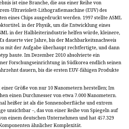
bnis ist eine Branche, die aus einer Reihe von
xtrem-Ultraviolett-Lithografiemaschine (EUV) des
hten eines Chips ausgedruckt werden. 1997 stellte ASML
ktortitel. in der Physik, um die Entwicklung eines
L in der Halbleiterindustrie helfen würde, kleinere,
 Es dauerte vier Jahre, bis der Machbarkeitsnachweis
ms mit der Aufgabe überhaupt rechtfertigte, und dann
otyp baute. Im Dezember 2010 absolvierte ein
iner Forschungseinrichtung in Südkorea endlich seinen
Jahrzehnt dauern, bis die ersten EUV-fähigen Produkte
t einer Größe von nur 10 Nanometern herstellen; Im
rchen einen Durchmesser von etwa 7.000 Nanometern.
-mal heißer ist als die Sonnenoberfläche und extrem
uge unsichtbar –, das von einer Reihe von Spiegeln auf
t von einem deutschen Unternehmen und hat 457.329
0 Komponenten ähnlicher Komplexität.