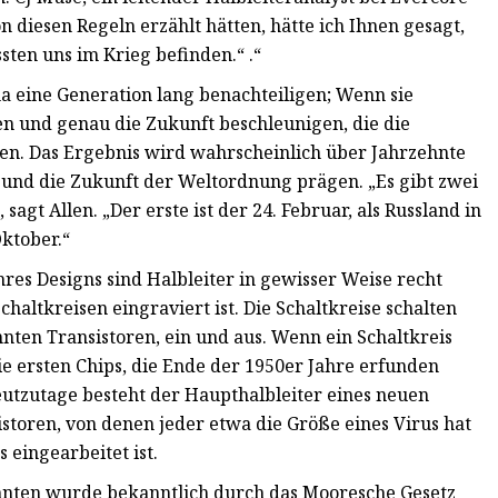
on diesen Regeln erzählt hätten, hätte ich Ihnen gesagt,
sten uns im Krieg befinden.“ .“
na eine Generation lang benachteiligen; Wenn sie
en und genau die Zukunft beschleunigen, die die
en. Das Ergebnis wird wahrscheinlich über Jahrzehnte
nd die Zukunft der Weltordnung prägen. „Es gibt zwei
agt Allen. „Der erste ist der 24. Februar, als Russland in
Oktober.“
res Designs sind Halbleiter in gewisser Weise recht
chaltkreisen eingraviert ist. Die Schaltkreise schalten
nnten Transistoren, ein und aus. Wenn ein Schaltkreis
 Die ersten Chips, die Ende der 1950er Jahre erfunden
eutzutage besteht der Haupthalbleiter eines neuen
storen, von denen jeder etwa die Größe eines Virus hat
 eingearbeitet ist.
zehnten wurde bekanntlich durch das Mooresche Gesetz