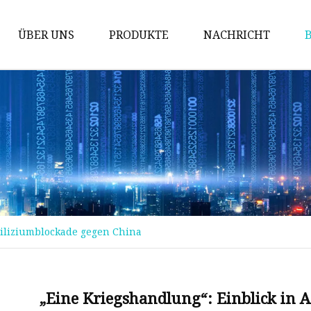
ÜBER UNS
PRODUKTE
NACHRICHT
Prüfung der Maschine
Packmaschine
Schneidemaschine
Bronziermaschine
Stanzmaschine
Fördermaschine
Siliziumblockade gegen China
Implantationsmaschine
Stanzmaschine
Kinderbuchmaschine
„Eine Kriegshandlung“: Einblick in 