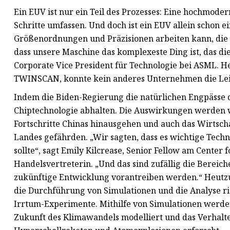
Ein EUV ist nur ein Teil des Prozesses: Eine hochmode
Schritte umfassen. Und doch ist ein EUV allein schon 
Größenordnungen und Präzisionen arbeiten kann, die sc
dass unsere Maschine das komplexeste Ding ist, das die
Corporate Vice President für Technologie bei ASML. He
TWINSCAN, konnte kein anderes Unternehmen die Le
Indem die Biden-Regierung die natürlichen Engpässe d
Chiptechnologie abhalten. Die Auswirkungen werden w
Fortschritte Chinas hinausgehen und auch das Wirtsc
Landes gefährden. „Wir sagten, dass es wichtige Tech
sollte“, sagt Emily Kilcrease, Senior Fellow am Cente
Handelsvertreterin. „Und das sind zufällig die Bereic
zukünftige Entwicklung vorantreiben werden.“ Heutzut
die Durchführung von Simulationen und die Analyse ri
Irrtum-Experimente. Mithilfe von Simulationen werde
Zukunft des Klimawandels modelliert und das Verhalte