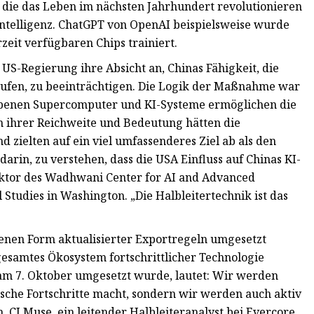
, die das Leben im nächsten Jahrhundert revolutionieren
ntelligenz. ChatGPT von OpenAI beispielsweise wurde
rzeit verfügbaren Chips trainiert.
US-Regierung ihre Absicht an, Chinas Fähigkeit, die
aufen, zu beeinträchtigen. Die Logik der Maßnahme war
riebenen Supercomputer und KI-Systeme ermöglichen die
 ihrer Reichweite und Bedeutung hätten die
ielten auf ein viel umfassenderes Ziel ab als den
 darin, zu verstehen, dass die USA Einfluss auf Chinas KI-
rektor des Wadhwani Center for AI and Advanced
 Studies in Washington. „Die Halbleitertechnik ist das
enen Form aktualisierter Exportregeln umgesetzt
gesamtes Ökosystem fortschrittlicher Technologie
 am 7. Oktober umgesetzt wurde, lautet: Wir werden
gische Fortschritte macht, sondern wir werden auch aktiv
 CJ Muse, ein leitender Halbleiteranalyst bei Evercore