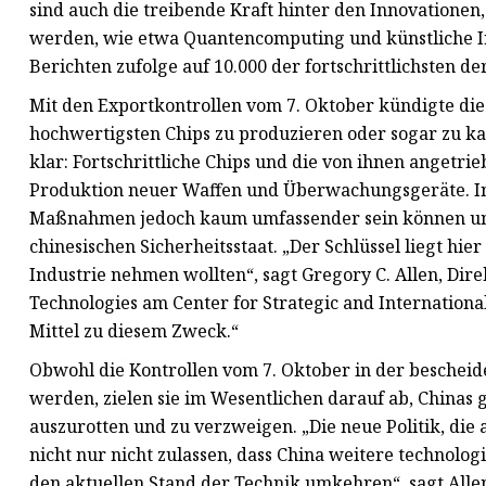
sind auch die treibende Kraft hinter den Innovationen
werden, wie etwa Quantencomputing und künstliche I
Berichten zufolge auf 10.000 der fortschrittlichsten de
Mit den Exportkontrollen vom 7. Oktober kündigte die 
hochwertigsten Chips zu produzieren oder sogar zu k
klar: Fortschrittliche Chips und die von ihnen anget
Produktion neuer Waffen und Überwachungsgeräte. In
Maßnahmen jedoch kaum umfassender sein können und z
chinesischen Sicherheitsstaat. „Der Schlüssel liegt hier
Industrie nehmen wollten“, sagt Gregory C. Allen, Di
Technologies am Center for Strategic and International
Mittel zu diesem Zweck.“
Obwohl die Kontrollen vom 7. Oktober in der bescheid
werden, zielen sie im Wesentlichen darauf ab, Chinas 
auszurotten und zu verzweigen. „Die neue Politik, die
nicht nur nicht zulassen, dass China weitere technolo
den aktuellen Stand der Technik umkehren“, sagt Allen.