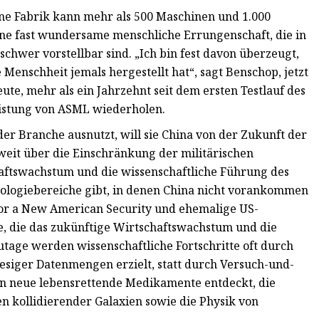
rne Fabrik kann mehr als 500 Maschinen und 1.000
eine fast wundersame menschliche Errungenschaft, die in
hwer vorstellbar sind. „Ich bin fest davon überzeugt,
 Menschheit jemals hergestellt hat“, sagt Benschop, jetzt
ute, mehr als ein Jahrzehnt seit dem ersten Testlauf des
istung von ASML wiederholen.
er Branche ausnutzt, will sie China von der Zukunft der
eit über die Einschränkung der militärischen
haftswachstum und die wissenschaftliche Führung des
nologiebereiche gibt, in denen China nicht vorankommen
r for a New American Security und ehemalige US-
he, die das zukünftige Wirtschaftswachstum und die
age werden wissenschaftliche Fortschritte oft durch
esiger Datenmengen erzielt, statt durch Versuch-und-
n neue lebensrettende Medikamente entdeckt, die
n kollidierender Galaxien sowie die Physik von