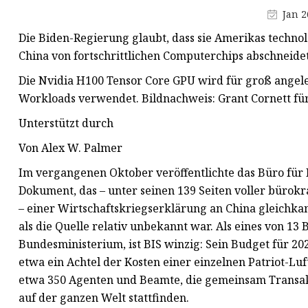
Maskenproduktionsmaschine
Jan 2
Buchstanzmaschine
Die Biden-Regierung glaubt, dass sie Amerikas techn
Schneidmaterialmaschine
China von fortschrittlichen Computerchips abschneide
Die Nvidia H100 Tensor Core GPU wird für groß angel
Workloads verwendet. Bildnachweis: Grant Cornett fü
Unterstützt durch
Von Alex W. Palmer
Im vergangenen Oktober veröffentlichte das Büro für I
Dokument, das – unter seinen 139 Seiten voller bürokr
– einer Wirtschaftskriegserklärung an China gleich
als die Quelle relativ unbekannt war. Als eines von 13
Bundesministerium, ist BIS winzig: Sein Budget für 202
etwa ein Achtel der Kosten einer einzelnen Patriot-Lu
etwa 350 Agenten und Beamte, die gemeinsam Transakt
auf der ganzen Welt stattfinden.