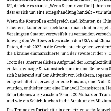
ISI, drückte es so aus: „Wenn Sie mir vor fünf Jahren v
dass es sich um eine Kriegshandlung handelt – wir müs
Wenn die Kontrollen erfolgreich sind, könnten sie Chi
scheitern, könnten sie spektakulär nach hinten losgeh
Vereinigten Staaten verzweifelt zu vermeiden versuch
hinweg den Wettbewerb zwischen den USA und China u
Daten, die ab 2022 in die Geschichte eingehen werden“, s
die Ukraine einmarschierte; und der zweite ist der 7. 
Trotz des Unermesslichen Aufgrund der Komplexität ih
einfach: winzige Siliziumstücke, in die eine Reihe von S
sich basierend auf der Aktivität von Schaltern, sogena
eingeschaltet ist, erzeugt er eine Eins; aus, eine Null.
wurden, enthielten nur eine Handvoll Transistoren. H
Smartphones aus zwischen 10 und 20 Milliarden Transi
und wie ein Schichtkuchen in die Struktur des Siliziums
Das Tempo des Fortschritts in den letzten sechs Jahr