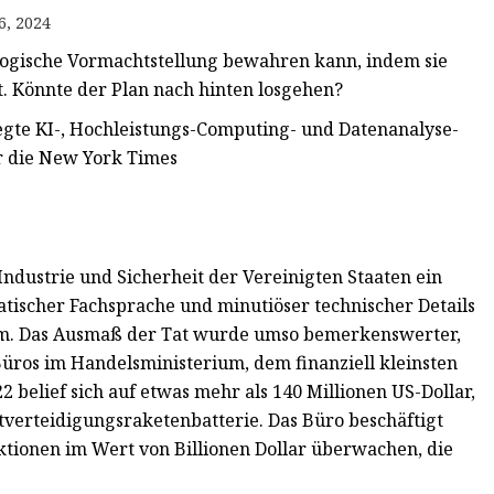
6, 2024
ologische Vormachtstellung bewahren kann, indem sie
t. Könnte der Plan nach hinten losgehen?
egte KI-, Hochleistungs-Computing- und Datenanalyse-
r die New York Times
ndustrie und Sicherheit der Vereinigten Staaten ein
atischer Fachsprache und minutiöser technischer Details
kam. Das Ausmaß der Tat wurde umso bemerkenswerter,
 Büros im Handelsministerium, dem finanziell kleinsten
2 belief sich auf etwas mehr als 140 Millionen US-Dollar,
ftverteidigungsraketenbatterie. Das Büro beschäftigt
ionen im Wert von Billionen Dollar überwachen, die