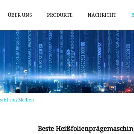
ÜBER UNS
PRODUKTE
NACHRICHT
Prüfung der Maschine
Packmaschine
Schneidemaschine
Bronziermaschine
Stanzmaschine
Fördermaschine
lzahl von Medien
Implantationsmaschine
Stanzmaschine
Kinderbuchmaschine
Beste Heißfolienprägemaschin