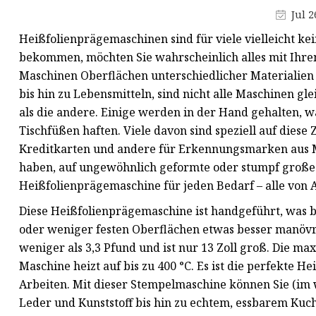
Maskenproduktionsmaschine
Jul 2
Buchstanzmaschine
Heißfolienprägemaschinen sind für viele vielleicht ke
Schneidmaterialmaschine
bekommen, möchten Sie wahrscheinlich alles mit Ihr
Maschinen Oberflächen unterschiedlicher Materialien 
bis hin zu Lebensmitteln, sind nicht alle Maschinen g
als die andere. Einige werden in der Hand gehalten, 
Tischfüßen haften. Viele davon sind speziell auf diese 
Kreditkarten und andere für Erkennungsmarken aus M
haben, auf ungewöhnlich geformte oder stumpf große 
Heißfolienprägemaschine für jeden Bedarf – alle vo
Diese Heißfolienprägemaschine ist handgeführt, was be
oder weniger festen Oberflächen etwas besser manövr
weniger als 3,3 Pfund und ist nur 13 Zoll groß. Die ma
Maschine heizt auf bis zu 400 °C. Es ist die perfekte 
Arbeiten. Mit dieser Stempelmaschine können Sie (im w
Leder und Kunststoff bis hin zu echtem, essbarem Kuc