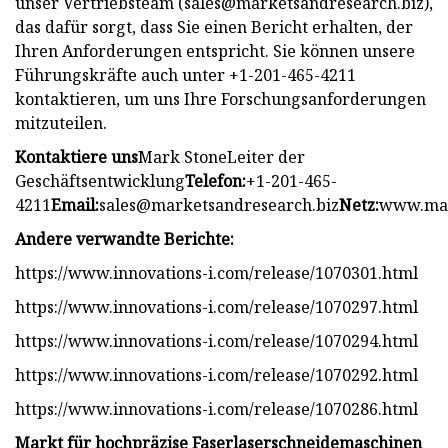
unser Vertriebsteam (
sales@marketsandresearch.biz
),
das dafür sorgt, dass Sie einen Bericht erhalten, der
Ihren Anforderungen entspricht. Sie können unsere
Führungskräfte auch unter +1-201-465-4211
kontaktieren, um uns Ihre Forschungsanforderungen
mitzuteilen.
Kontaktiere uns
Mark StoneLeiter der
Geschäftsentwicklung
Telefon:
+1-201-465-
4211
Email:
sales@marketsandresearch.biz
Netz:
www.mar
Andere verwandte Berichte:
https://www.innovations-i.com/release/1070301.html
https://www.innovations-i.com/release/1070297.html
https://www.innovations-i.com/release/1070294.html
https://www.innovations-i.com/release/1070292.html
https://www.innovations-i.com/release/1070286.html
Markt für hochpräzise Faserlaserschneidemaschinen