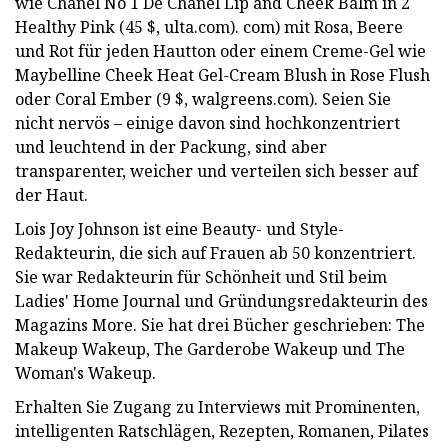
wie Chanel No 1 De Chanel Lip and Cheek Balm in 2
Healthy Pink (45 $, ulta.com). com) mit Rosa, Beere
und Rot für jeden Hautton oder einem Creme-Gel wie
Maybelline Cheek Heat Gel-Cream Blush in Rose Flush
oder Coral Ember (9 $, walgreens.com). Seien Sie
nicht nervös – einige davon sind hochkonzentriert
und leuchtend in der Packung, sind aber
transparenter, weicher und verteilen sich besser auf
der Haut.
Lois Joy Johnson ist eine Beauty- und Style-
Redakteurin, die sich auf Frauen ab 50 konzentriert.
Sie war Redakteurin für Schönheit und Stil beim
Ladies' Home Journal und Gründungsredakteurin des
Magazins More. Sie hat drei Bücher geschrieben: The
Makeup Wakeup, The Garderobe Wakeup und The
Woman's Wakeup.
Erhalten Sie Zugang zu Interviews mit Prominenten,
intelligenten Ratschlägen, Rezepten, Romanen, Pilates