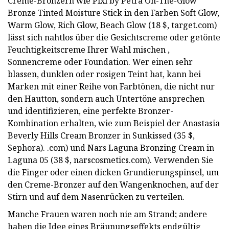
Creme-Bronzern wie Pixi by Petra On-The-Glow
Bronze Tinted Moisture Stick in den Farben Soft Glow,
Warm Glow, Rich Glow, Beach Glow (18 $, target.com)
lässt sich nahtlos über die Gesichtscreme oder getönte
Feuchtigkeitscreme Ihrer Wahl mischen ,
Sonnencreme oder Foundation. Wer einen sehr
blassen, dunklen oder rosigen Teint hat, kann bei
Marken mit einer Reihe von Farbtönen, die nicht nur
den Hautton, sondern auch Untertöne ansprechen
und identifizieren, eine perfekte Bronzer-
Kombination erhalten, wie zum Beispiel der Anastasia
Beverly Hills Cream Bronzer in Sunkissed (35 $,
Sephora). .com) und Nars Laguna Bronzing Cream in
Laguna 05 (38 $, narscosmetics.com). Verwenden Sie
die Finger oder einen dicken Grundierungspinsel, um
den Creme-Bronzer auf den Wangenknochen, auf der
Stirn und auf dem Nasenrücken zu verteilen.
Manche Frauen waren noch nie am Strand; andere
haben die Idee eines Bräunungseffekts endgültig