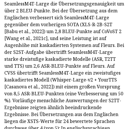
SeamlessM4T-Large die Übersetzungsgenauigkeit um
über 2 BLEU-Punkte. Bei der Übersetzung aus dem
Englischen verbessert sich SeamlessM4T-Large
gegenüber dem vorherigen SOTA (XLS-R-2B-S2T
[Babu et al., 2022]) um 2,8 BLEU-Punkte auf CoVoST 2
[Wang et al., 2021c], und seine Leistung ist auf
Augenhöhe mit kaskadierten Systemen auf Fleurs. Bei
der S2ST-Aufgabe übertrifft SeamlessM4T-Large
starke dreistufige kaskadierte Modelle (ASR, T2TT
und TTS) um 2,6 ASR-BLEU-Punkte auf Fleurs. Auf
CVSS übertrifft SeamlessM4T-Large ein zweistufiges
kaskadiertes Modell (Whisper-Large-v2 + YourTTS
[Casanova et al., 2022]) mit einem großen Vorsprung
von 8,5 ASR-BLEU-Punkten (eine Verbesserung um 50
%). Vorläufige menschliche Auswertungen der S2TT-
Ergebnisse zeigten ähnlich beeindruckende
Ergebnisse. Bei Übersetzungen aus dem Englischen
liegen die XSTS-Werte für 24 bewertete Sprachen
durchweg über 4 (von 5); In englischsprachigen