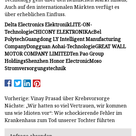
Auch auf den internationalen Märkten verfügt es
über erheblichen Einfluss.
Delta Electronics Elektronik
LITE-ON-
Technologie
CHICONY ELEKTRONIK
AcBel
Polytech
Guangdong LY Intelligent Manufacturing
Company
Dongguan Aohai-Technologie
GREAT WALL
MOTOR COMPANY LIMITED
Ten Pao Group
Holdings
Shenzhen Honor Electronic
Moso
Stromversorgungstechnik
Vorherige: Vinay Prasad über Krebsvorsorge
Nächste: „Wir hatten so viel Vertrauen, wir kommen
uns wie Idioten vor“: Wie schockierende Fehler im
Krankenhaus zum Tod unserer Tochter führten