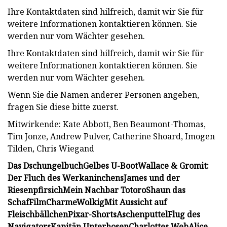
Ihre Kontaktdaten sind hilfreich, damit wir Sie für
weitere Informationen kontaktieren können. Sie
werden nur vom Wächter gesehen.
Ihre Kontaktdaten sind hilfreich, damit wir Sie für
weitere Informationen kontaktieren können. Sie
werden nur vom Wächter gesehen.
Wenn Sie die Namen anderer Personen angeben,
fragen Sie diese bitte zuerst.
Mitwirkende: Kate Abbott, Ben Beaumont-Thomas,
Tim Jonze, Andrew Pulver, Catherine Shoard, Imogen
Tilden, Chris Wiegand
Das Dschungelbuch
Gelbes U-Boot
Wallace & Gromit:
Der Fluch des Werkaninchens
James und der
Riesenpfirsich
Mein Nachbar Totoro
Shaun das
Schaf
Film
Charme
Wolkig
Mit Aussicht auf
Fleischbällchen
Pixar-Shorts
Aschenputtel
Flug des
Navigators
Kapitän Unterhosen
Charlottes Web
Alice