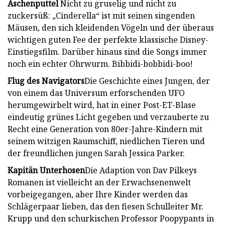
Aschenputtel
Nicht zu gruselig und nicht zu
zuckersüß: „Cinderella“ ist mit seinen singenden
Mäusen, den sich kleidenden Vögeln und der überaus
wichtigen guten Fee der perfekte klassische Disney-
Einstiegsfilm. Darüber hinaus sind die Songs immer
noch ein echter Ohrwurm. Bibbidi-bobbidi-boo!
Flug des Navigators
Die Geschichte eines Jungen, der
von einem das Universum erforschenden UFO
herumgewirbelt wird, hat in einer Post-ET-Blase
eindeutig grünes Licht gegeben und verzauberte zu
Recht eine Generation von 80er-Jahre-Kindern mit
seinem witzigen Raumschiff, niedlichen Tieren und
der freundlichen jungen Sarah Jessica Parker.
Kapitän Unterhosen
Die Adaption von Dav Pilkeys
Romanen ist vielleicht an der Erwachsenenwelt
vorbeigegangen, aber Ihre Kinder werden das
Schlägerpaar lieben, das den fiesen Schulleiter Mr.
Krupp und den schurkischen Professor Poopypants in