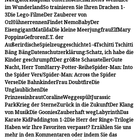
im Wunderland
So trainieren Sie Ihren Drachen 1-
3
Die Lego-Filme
Der Zauberer von
Oz
Hühnerrennen
Findet Nemo
Baby
Der
Eisengigant
Matilda
Die kleine Meerjungfrau
Elf
Mary
Poppins
Gefroren
E.T. der
Außerirdische
Spielzeuggeschichte
1-4
Tschitti Tschitti
Bäng Bäng
Datenschutzerklärung:
Schatz, ich habe die
Kinder geschrumpft
Der größte Schausteller
Gute
Nacht, Herr Tom
Harry-Potter-Reihe
Spider-Man: Into
the Spider Vers
/Spider-Man: Across the Spider
Verse
Die Bahnkinder
Frau Doubtfire
Die
Unglaublichen
Die
Prinzessinbraut
Coraline
Weggespült
Jurassic
Park
Krieg der Sterne
Zurück in die Zukunft
Der Klang
von Musik
Die Goonies
Zauberhaft weg
Labyrinth
Das
Karate Kid
Paddington 1-2
Die Herr der Ringe-Trilogie
Haben wir Ihre Favoriten verpasst? Erzählen Sie uns
mehr in den Kommentaren oder indem Sie das