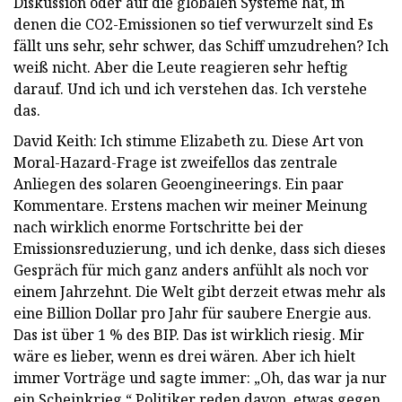
Diskussion oder auf die globalen Systeme hat, in
denen die CO2-Emissionen so tief verwurzelt sind Es
fällt uns sehr, sehr schwer, das Schiff umzudrehen? Ich
weiß nicht. Aber die Leute reagieren sehr heftig
darauf. Und ich und ich verstehen das. Ich verstehe
das.
David Keith: Ich stimme Elizabeth zu. Diese Art von
Moral-Hazard-Frage ist zweifellos das zentrale
Anliegen des solaren Geoengineerings. Ein paar
Kommentare. Erstens machen wir meiner Meinung
nach wirklich enorme Fortschritte bei der
Emissionsreduzierung, und ich denke, dass sich dieses
Gespräch für mich ganz anders anfühlt als noch vor
einem Jahrzehnt. Die Welt gibt derzeit etwas mehr als
eine Billion Dollar pro Jahr für saubere Energie aus.
Das ist über 1 % des BIP. Das ist wirklich riesig. Mir
wäre es lieber, wenn es drei wären. Aber ich hielt
immer Vorträge und sagte immer: „Oh, das war ja nur
ein Scheinkrieg.“ Politiker reden davon, etwas gegen