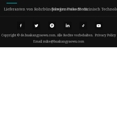
Lieferanten von Rohrbündelwärmetauschern
Jiangsu Taike Medizinisch Technolo
Copyright © de.huakangyaowu.com, Alle Rechte vorbehalten.
Privacy Policy
Email
mike@huakangyaowu.com