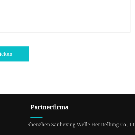
icken
Partnerfirma
Shenzhen Sanhexing Welle Herstellung Co., Lt