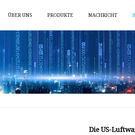
ÜBER UNS
PRODUKTE
NACHRICHT
Prüfung der Maschine
Packmaschine
Schneidemaschine
Bronziermaschine
Stanzmaschine
Fördermaschine
Implantationsmaschine
Stanzmaschine
Kinderbuchmaschine
Die US-Luftwaf