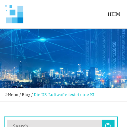
HEIM
Heim
/
Blog
/
Die US-Luftwaffe testet eine KI