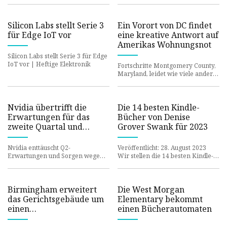
medizinischen N95-
für die Angleichung ihrer Wert
Atemschutzgeräten
Silicon Labs stellt Serie 3
Ein Vorort von DC findet
für Edge IoT vor
eine kreative Antwort auf
Amerikas Wohnungsnot
Silicon Labs stellt Serie 3 für Edge
IoT vor | Heftige Elektronik
Fortschritte Montgomery County,
Maryland, leidet wie viele andere
Orte unter einer Krise bei
bezahlbarem Wohnraum. Als
Nvidia übertrifft die
Die 14 besten Kindle-
Erwartungen für das
Bücher von Denise
zweite Quartal und
Grover Swank für 2023
befürchtet
Rekordumsätze
Nvidia enttäuscht Q2-
Veröffentlicht: 28. August 2023
Erwartungen und Sorgen wegen
Wir stellen die 14 besten Kindle-
Rekordumsatzes | Heftige
Bücher von Denise Grover Swank
Elektronik
für 2023 vor. Suchen Si
Birmingham erweitert
Die West Morgan
das Gerichtsgebäude um
Elementary bekommt
einen
einen Bücherautomaten
Kinderbuchautomaten