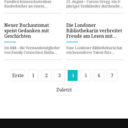
Familien können kostenlose
25. August – Carson Gregg, ein 6-
Kinderbücher an einem
jähriger Erstklässler, durchsuchte
Automaten im zweiten Stock des
sorgfältig die im neuen
Jefferson County Family Court in
Buchautomaten der West Morga
Birmin
Neuer Buchautomat
Die Londoner
speist Gedanken mit
Bibliothekarin verbreitet
Geschichten
Freude am Lesen mit
ihrer Leidenschaft für
Mode
Im Bild – die Vorstandsmitglieder
Eine Londoner Bibliothekarin hat
von Family Connection Shelia
ein besonderes Talent fürs
Williams, Kathy Reese, Laura
Heiraten, allerdings nicht in der
Croom, Koordinatorin Billie
Welt der Romantik. Sie i
Erste
1
2
3
4
5
6
7
Zuletzt