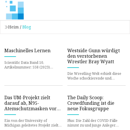
Heim
/
Blog
Maschinelles Lernen
Westside Gunn würdigt
den verstorbenen
Wrestler Bray Wyatt
Scientific Data Band 10,
Artikelnummer: 558 (2023)
Diesen Artikel zitieren 278
Die Wrestling-Welt erhielt diese
Zugriffe 1 Details zu
Woche schockierende und
altmetrischen Metri
traurige Nachrichten, als bekannt
wurde, dass WWE-Star Bray Wy
Das UM-Projekt zielt
The Daily Scoop:
darauf ab, N95-
Crowdfunding ist die
Atemschutzmasken vor
neue Fokusgruppe
Ort herzustellen
Ein von der University of
Plus: Die Zahl der COVID-Fälle
Michigan geleitetes Projekt zielt
nimmt zu und junge Anleger
darauf ab, den Bedarf an
akzeptieren geringere Renditen