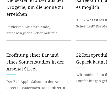
Die besten Bronzer aus der
Kaffeekultur,
Drogerie, um die Sonne zu
es möglich
erreichen
AFP – Was ist los 
Schönheit? Die Menschen geben sich
Entdecken Sie strahlende,
nicht damit zufrie
erschwingliche Schönheit mit
innovativer
unserer Auswahl der besten
Drogerie-Bronzer des Jahres 2023. Mit
Eröffnung einer Bar und
22 Reiseproduk
eines Sonnenstudios in der
Gepäck kaum 
Arsenal Street
Wir hoffen, dass 
Empfehlungen gefallen
Der Bad Apple Saloon in der Arsenal
wurden möglicher
Street in Watertown. Die Besitzerin
verschickt, aber a
des Bad Apple, Shannon M. Exford,
wird in Kürz