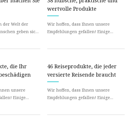
 aber machen Sie
38 hübsche, praktische und
wertvolle Produkte
in der Welt der
Wir hoffen, dass Ihnen unsere
Empfehlungen gefallen! Einige
den, eine Vielzahl
wurden möglicherweise als Muster
verschickt, aber alle wur
te, die Ihr
46 Reiseprodukte, die jeder
beschädigen
versierte Reisende braucht
Ihnen unsere
Wir hoffen, dass Ihnen unsere
! Einige
Empfehlungen gefallen! Einige
weise als Muster
wurden möglicherweise als Muster
lle wur
verschickt, aber alle wur