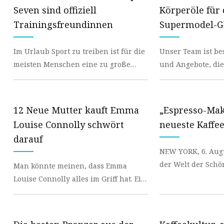
Maskenproduktionsmaschine
Seven sind offiziell
Körperöle für
Buchstanzmaschine
Trainingsfreundinnen
Supermodel-Gl
Schneidmaterialmaschine
Sorge, sie sind
Im Urlaub Sport zu treiben ist für die
Unser Team ist be
meisten Menschen eine zu große
und Angebote, die
Brücke, für die Familie Beckham
finden und Ihnen
jedoch nicht, wie
erzählen. Wenn
12 Neue Mutter kauft Emma
„Espresso-Mak
Louise Connolly schwört
neueste Kaffe
darauf
NEW YORK, 6. Augus
der Welt der Schönheit? 
Man könnte meinen, dass Emma
sich nicht damit z
Louise Connolly alles im Griff hat. Ein
Vielzahl innov
Blick auf ihren fachmännisch
kuratierten Instagra