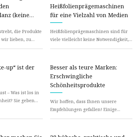
 den
Heißfolienprägemaschinen
anz (keine
für eine Vielzahl von Medien
 nicht fettig)
strebt, die Produkte
Heißfolienprägemaschinen sind für
 wir lieben, zu
viele vielleicht keine Notwendigkeit,
 mehr darüber zu
aber sobald Sie eine in die Hände
bekommen, möc
e-up“ ist der
Besser als teure Marken:
e
Erschwingliche
Schönheitsprodukte
t – Was ist los in
Sie geben
Wir hoffen, dass Ihnen unsere
ufrieden, eine
Empfehlungen gefallen! Einige
wurden möglicherweise als Muster
verschickt, aber alle wur