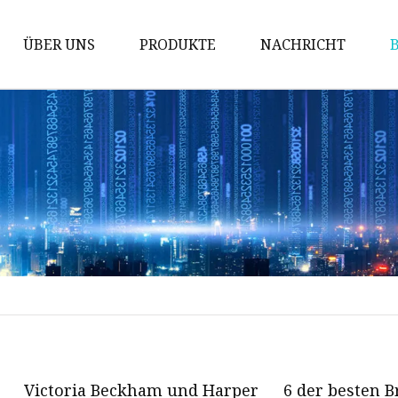
ÜBER UNS
PRODUKTE
NACHRICHT
Prüfung der Maschine
Packmaschine
Schneidemaschine
Bronziermaschine
Stanzmaschine
Fördermaschine
Implantationsmaschine
Stanzmaschine
Kinderbuchmaschine
Victoria Beckham und Harper
6 der besten 