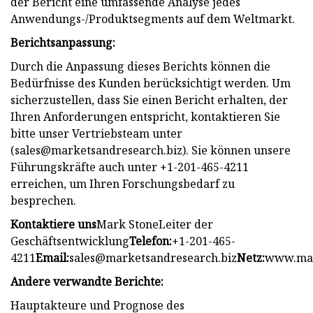
der Bericht eine umfassende Analyse jedes
Anwendungs-/Produktsegments auf dem Weltmarkt.
Berichtsanpassung:
Durch die Anpassung dieses Berichts können die
Bedürfnisse des Kunden berücksichtigt werden. Um
sicherzustellen, dass Sie einen Bericht erhalten, der
Ihren Anforderungen entspricht, kontaktieren Sie
bitte unser Vertriebsteam unter
(
sales@marketsandresearch.biz
). Sie können unsere
Führungskräfte auch unter +1-201-465-4211
erreichen, um Ihren Forschungsbedarf zu
besprechen.
Kontaktiere uns
Mark StoneLeiter der
Geschäftsentwicklung
Telefon:
+1-201-465-
4211
Email:
sales@marketsandresearch.biz
Netz:
www.mar
Andere verwandte Berichte:
Hauptakteure und Prognose des