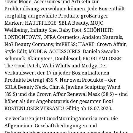
sowie Mode, Accessoires und Artikeln zur
Problemlösung verwöhnen können. Jede Box enthält
sorgfältig ausgewählte Produkte großartiger
Marken: HAUTPFLEGE: SBLA Beauty, MOJO
Wellbeing, Infinity She, Baby Foot; SCHÖNHEIT:
LONDONTOWN, OFRA Cosmetics, Andalou Naturals,
No7 Beauty Company, imPRESS; HAARE: Crown Affair,
Style Edit; MODE & ACCESSOIRES: Daniela Swaebe
Schmuck, Skinnytees, Doublesoul; PROBLEMLÖSER:
The Good Patch, Wabi Whiffs und Modgy. Der
Verkaufswert der 17 in jeder Box enthaltenen
Produkte beträgt 435 $. Nur zwei Produkte – der
SBLA Beauty Neck, Chin & Jawline Sculpting Wand
(89 $) und die Crown Affair Renewal Mask (58 $) – sind
höher als der Angebotspreis der gesamten Box!
KOSTENLOSER VERSAND! Gültig ab 18.07.2023.
Sie verlassen jetzt GoodMorningAmerica.com. Die
Allgemeinen Geschäftsbedingungen und
Datenschutzbestimmungen können abweichen. Indem