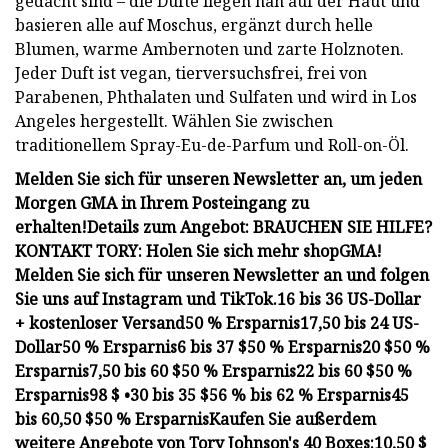
gedacht sind – die Düfte liegen nah auf der Haut und
basieren alle auf Moschus, ergänzt durch helle
Blumen, warme Ambernoten und zarte Holznoten.
Jeder Duft ist vegan, tierversuchsfrei, frei von
Parabenen, Phthalaten und Sulfaten und wird in Los
Angeles hergestellt. Wählen Sie zwischen
traditionellem Spray-Eu-de-Parfum und Roll-on-Öl.
Melden Sie sich für unseren Newsletter an, um jeden
Morgen GMA in Ihrem Posteingang zu
erhalten!
Details zum Angebot:
BRAUCHEN SIE HILFE?
KONTAKT TORY:
Holen Sie sich mehr shopGMA!
Melden Sie sich für unseren Newsletter an und folgen
Sie uns auf Instagram und TikTok.
16 bis 36 US-Dollar
+ kostenloser Versand
50 % Ersparnis
17,50 bis 24 US-
Dollar
50 % Ersparnis
6 bis 37 $
50 % Ersparnis
20 $
50 %
Ersparnis
7,50 bis 60 $
50 % Ersparnis
22 bis 60 $
50 %
Ersparnis
98 $ •
30 bis 35 $
56 % bis 62 % Ersparnis
45
bis 60,50 $
50 % Ersparnis
Kaufen Sie außerdem
weitere Angebote von Tory Johnson's 40 Boxes:
10,50 $