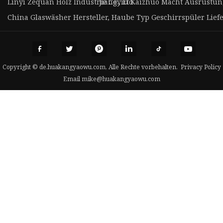
Linyi Zequan Holz Industrie Co., Ltd
Jiangyin Kaizhuo Macht Ausrüstung 
China Glaswäsher Hersteller, Haube Typ Geschirrspüler Liefe
Copyright © de.huakangyaowu.com, Alle Rechte vorbehalten.
Privacy Policy
Email
mike@huakangyaowu.com