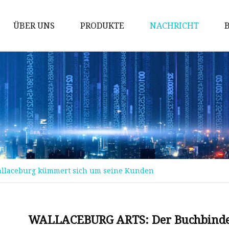
ÜBER UNS
PRODUKTE
NACHRICHT
Prüfung der Maschine
Packmaschine
Schneidemaschine
Bronziermaschine
Stanzmaschine
Fördermaschine
llaceburg kümmert sich um seine Kunden
Implantationsmaschine
Stanzmaschine
Kinderbuchmaschine
WALLACEBURG ARTS: Der Buchbinder