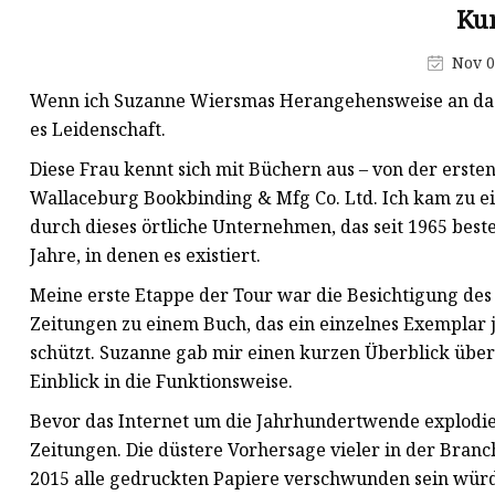
Maskenproduktionsmaschine
Ku
Buchstanzmaschine
Nov 0
Schneidmaterialmaschine
Wenn ich Suzanne Wiersmas Herangehensweise an das
es Leidenschaft.
Diese Frau kennt sich mit Büchern aus – von der ersten b
Wallaceburg Bookbinding & Mfg Co. Ltd. Ich kam zu 
durch dieses örtliche Unternehmen, das seit 1965 best
Jahre, in denen es existiert.
Meine erste Etappe der Tour war die Besichtigung d
Zeitungen zu einem Buch, das ein einzelnes Exempla
schützt. Suzanne gab mir einen kurzen Überblick übe
Einblick in die Funktionsweise.
Bevor das Internet um die Jahrhundertwende explodie
Zeitungen. Die düstere Vorhersage vieler in der Branche
2015 alle gedruckten Papiere verschwunden sein würd