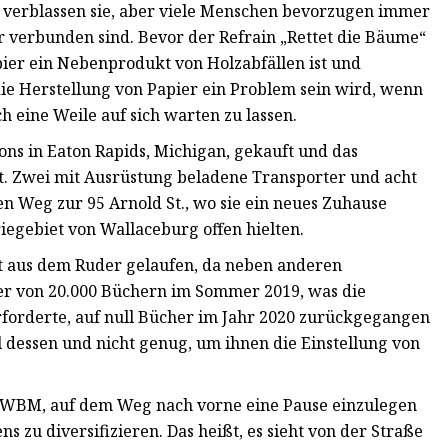
verblassen sie, aber viele Menschen bevorzugen immer
r verbunden sind. Bevor der Refrain „Rettet die Bäume“
pier ein Nebenprodukt von Holzabfällen ist und
 die Herstellung von Papier ein Problem sein wird, wenn
h eine Weile auf sich warten zu lassen.
ns in Eaton Rapids, Michigan, gekauft und das
. Zwei mit Ausrüstung beladene Transporter und acht
n Weg zur 95 Arnold St., wo sie ein neues Zuhause
egebiet von Wallaceburg offen hielten.
 aus dem Ruder gelaufen, da neben anderen
r von 20.000 Büchern im Sommer 2019, was die
forderte, auf null Bücher im Jahr 2020 zurückgegangen
il dessen und nicht genug, um ihnen die Einstellung von
n WBM, auf dem Weg nach vorne eine Pause einzulegen
s zu diversifizieren. Das heißt, es sieht von der Straße