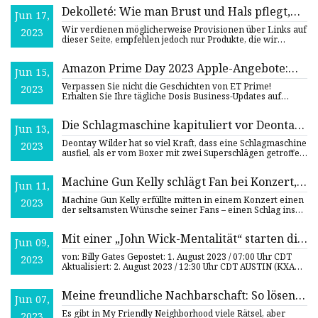
Annabelle
Dekolleté: Wie man Brust und Hals pflegt,
Jun 17,
laut Bobbi Brown
Wir verdienen möglicherweise Provisionen über Links auf
2023
dieser Seite, empfehlen jedoch nur Produkte, die wir
unterstütz
Amazon Prime Day 2023 Apple-Angebote:
Jun 15,
Amazon Prime Day 2023-Verkauf in
Verpassen Sie nicht die Geschichten von ET Prime!
2023
Großbritannien: Hier sind einige frühe
Erhalten Sie Ihre tägliche Dosis Business-Updates auf
WhatsApp. kli
Angebote, die Sie in Betracht ziehen sollten
Die Schlagmaschine kapituliert vor Deontay
Jun 13,
Wilders Super
Deontay Wilder hat so viel Kraft, dass eine Schlagmaschine
2023
ausfiel, als er vom Boxer mit zwei Superschlägen getroffen
w
Machine Gun Kelly schlägt Fan bei Konzert,
Jun 11,
weil dieser darum gebeten hat
Machine Gun Kelly erfüllte mitten in einem Konzert einen
2023
der seltsamsten Wünsche seiner Fans – einen Schlag ins
Gesicht
Mit einer „John Wick-Mentalität“ starten die
Jun 09,
Texas Longhorns am Mittwoch ins
von: Billy Gates Gepostet: 1. August 2023 / 07:00 Uhr CDT
2023
Herbstcamp
Aktualisiert: 2. August 2023 / 12:30 Uhr CDT AUSTIN (KXAN)
–
Meine freundliche Nachbarschaft: So lösen
Jun 07,
Sie das Lochkartenrätsel
Es gibt in My Friendly Neighborhood viele Rätsel, aber
2023