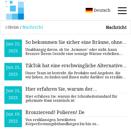
Deutsch
Heim
/
Nachricht
Nachricht
So bekommen Sie sicher eine Bräune, ohne
Jun 25,
sich in der Sonne aufzuhalten
Unabhängig davon, ob Sie „bräunen“ oder nicht, kann
2023
Bronzer Ihrem Gesicht eine sonnige Wärme verleihen.
Aber Vorsicht:
TikTok hat eine erschwingliche Alternative
Jun 23,
für den Drunk Elephant-Kult gefunden
Unser Team ist bestrebt, die Produkte und Angebote, die
2023
wir lieben, zu finden und Ihnen mehr darüber zu erzählen.
Wenn
Hier erfahren Sie, warum der
Jun 21,
Schönheitsstandard für gebräunte Haut
Hier erfahren Sie, warum der Schönheitsstandard für
2023
sexistisch ist
gebräunte Haut sexistisch ist
Bronzierend! Polieren! De
Jun 19,
Von erstklassigen, bewährten
2023
Körperformungsbehandlungen bis hin zu
maßgeschneiderten Bräunungsbehandlungen hat