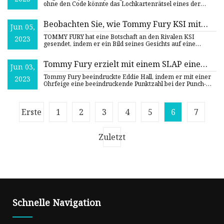
ohne den Code könnte das Lochkartenrätsel eines der
frustrierend
Beobachten Sie, wie Tommy Fury KSI mit
Jun 05,
einer Schlagmaschine ins Gesicht schlägt,
TOMMY FURY hat eine Botschaft an den Rivalen KSI
2023
während er sich Tyson und Paris anschließt,
gesendet, indem er ein Bild seines Gesichts auf eine
Stanzmaschine gek
um für den Energy-Drink Furocity zu
werben
Tommy Fury erzielt mit einem SLAP eine
Jun 03,
atemberaubende Punktzahl bei der Punch-
Tommy Fury beeindruckte Eddie Hall, indem er mit einer
2023
Machine-Challenge und beeindruckt Eddie
Ohrfeige eine beeindruckende Punktzahl bei der Punch-
Machine-Cha
Hall
Erste
1
2
3
4
5
6
7
Zuletzt
Schnelle Navigation