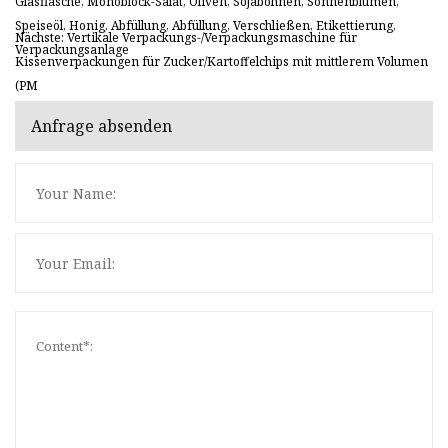
Glasflasche, Monoblock-Salat, Oliven, Sojabohnen, Sonnenblumen,
Speiseöl, Honig, Abfüllung, Abfüllung, Verschließen, Etikettierung,
Nächste: Vertikale Verpackungs-/Verpackungsmaschine für
Verpackungsanlage
Kissenverpackungen für Zucker/Kartoffelchips mit mittlerem Volumen
(PM
Anfrage absenden