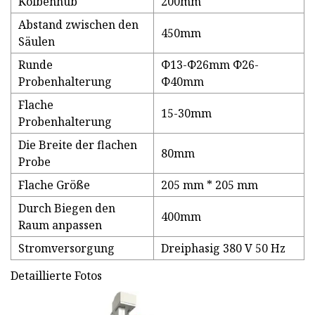
Kolbenhub
200mm
Abstand zwischen den
450mm
Säulen
Runde
Φ13-Φ26mm Φ26-
Probenhalterung
Φ40mm
Flache
15-30mm
Probenhalterung
Die Breite der flachen
80mm
Probe
Flache Größe
205 mm * 205 mm
Durch Biegen den
400mm
Raum anpassen
Stromversorgung
Dreiphasig 380 V 50 Hz
Detaillierte Fotos