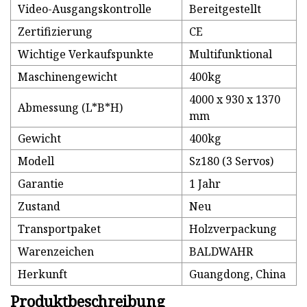
Video-Ausgangskontrolle
Bereitgestellt
Zertifizierung
CE
Wichtige Verkaufspunkte
Multifunktional
Maschinengewicht
400kg
4000 x 930 x 1370
Abmessung (L*B*H)
mm
Gewicht
400kg
Modell
Sz180 (3 Servos)
Garantie
1 Jahr
Zustand
Neu
Transportpaket
Holzverpackung
Warenzeichen
BALDWAHR
Herkunft
Guangdong, China
Produktbeschreibung