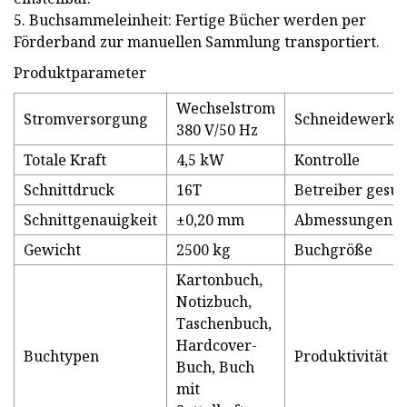
5. Buchsammeleinheit: Fertige Bücher werden per
Förderband zur manuellen Sammlung transportiert.
Produktparameter
Wechselstrom
Stromversorgung
Schneidewerkz
380 V/50 Hz
Totale Kraft
4,5 kW
Kontrolle
Schnittdruck
16T
Betreiber gesuc
Schnittgenauigkeit
±0,20 mm
Abmessungen
Gewicht
2500 kg
Buchgröße
Kartonbuch,
Notizbuch,
Taschenbuch,
Hardcover-
Buchtypen
Produktivität
Buch, Buch
mit