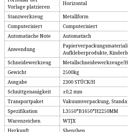
Horizontal
Vorlage platzieren
Stanzwerkzeug
Metallform
Computerisiert
Computerisiert
Automatische Note
Automatisch
Papierverpackungsmaterialie
Anwendung
Aufkleberprodukte, Kinderbü
Schneidewerkzeug
Metallschneidewerkzeuge/Ho
Gewicht
2500kg
Ausgabe
2300 STÜCK/H
Schnittgenauigkeit
±0,2 mm
Transportpaket
Vakuumverpackung, Standardv
Spezifikation
L3550*B1650*H2250MM
Warenzeichen
WTJX
Herkunft
Shenzhen