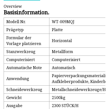
Overview
Basisinformation.
Modell Nr.
WT-009MQJ
Prägetyp
Platte
Formular der
Horizontal
Vorlage platzieren
Stanzwerkzeug
Metallform
Computerisiert
Computerisiert
Automatische Note
Automatisch
Papierverpackungsmaterialie
Anwendung
Aufkleberprodukte, Kinderbü
Schneidewerkzeug
Metallschneidewerkzeuge/Ho
Gewicht
2500kg
Ausgabe
2300 STÜCK/H