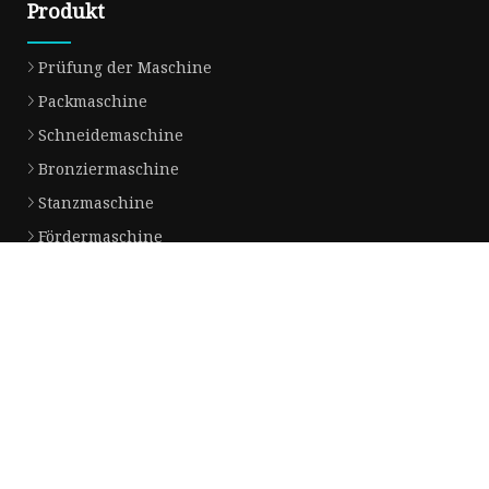
Produkt
Prüfung der Maschine
Packmaschine
Schneidemaschine
Bronziermaschine
Stanzmaschine
Fördermaschine
Implantationsmaschine
Stanzmaschine
Kinderbuchmaschine
Maskenproduktionsmaschine
Partnerfirma
Zhejiang Xinye Packung Co., Ltd
triphenylphosphin-fabrik