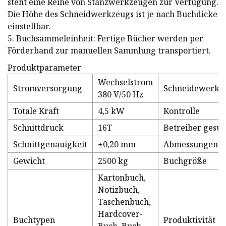
steht eine Reihe von Stanzwerkzeugen zur Verfügung.
Die Höhe des Schneidwerkzeugs ist je nach Buchdicke
einstellbar.
5. Buchsammeleinheit: Fertige Bücher werden per
Förderband zur manuellen Sammlung transportiert.
Produktparameter
Wechselstrom
Stromversorgung
Schneidewerkz
380 V/50 Hz
Totale Kraft
4,5 kW
Kontrolle
Schnittdruck
16T
Betreiber gesuc
Schnittgenauigkeit
±0,20 mm
Abmessungen
Gewicht
2500 kg
Buchgröße
Kartonbuch,
Notizbuch,
Taschenbuch,
Hardcover-
Buchtypen
Produktivität