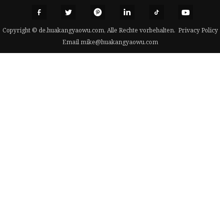
Copyright © de.huakangyaowu.com, Alle Rechte vorbehalten.
Privacy Policy
Email
mike@huakangyaowu.com