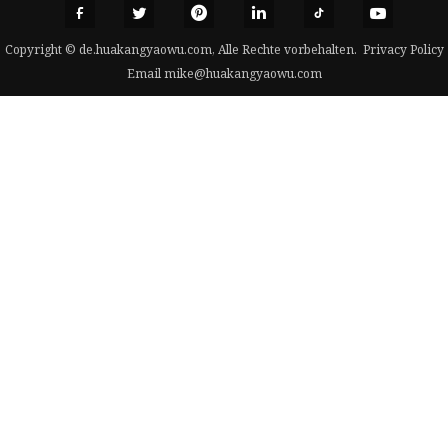
Copyright © de.huakangyaowu.com, Alle Rechte vorbehalten.
Privacy Policy
Email
mike@huakangyaowu.com