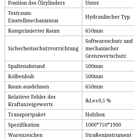
Position des Ölzylinders
Unter
Testraum-
Hydraulischer Typ
Einstellmechanismus
Komprimierter Raum
650mm
Softwareschutz und
Sicherheitsschutzvorrichtung
mechanischer
Grenzwertschutz
Spaltenabstand
500mm
Kolbenhub
500mm
Raum ausdehnen
650mm
Relativer Fehler des
&Le±0,5 %
Kraftanzeigewerts
Transportpaket
Holzbox
Spezifikation
1000*750*1900
Warenzeichen
Straßeninstrument