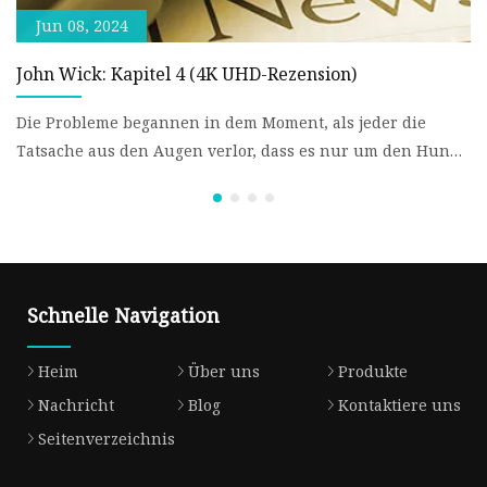
Jun 08, 2024
John Wick: Kapitel 4 (4K UHD-Rezension)
D
Die Probleme begannen in dem Moment, als jeder die
D
Tatsache aus den Augen verlor, dass es nur um den Hund
F
ging. Halten
di
Schnelle Navigation
Heim
Über uns
Produkte
Nachricht
Blog
Kontaktiere uns
Seitenverzeichnis