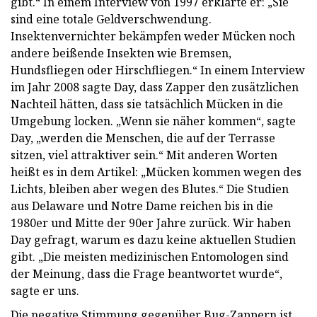
gibt.“ In einem Interview von 1997 erklärte er: „Sie
sind eine totale Geldverschwendung.
Insektenvernichter bekämpfen weder Mücken noch
andere beißende Insekten wie Bremsen,
Hundsfliegen oder Hirschfliegen.“ In einem Interview
im Jahr 2008 sagte Day, dass Zapper den zusätzlichen
Nachteil hätten, dass sie tatsächlich Mücken in die
Umgebung locken. „Wenn sie näher kommen“, sagte
Day, „werden die Menschen, die auf der Terrasse
sitzen, viel attraktiver sein.“ Mit anderen Worten
heißt es in dem Artikel: „Mücken kommen wegen des
Lichts, bleiben aber wegen des Blutes.“ Die Studien
aus Delaware und Notre Dame reichen bis in die
1980er und Mitte der 90er Jahre zurück. Wir haben
Day gefragt, warum es dazu keine aktuellen Studien
gibt. „Die meisten medizinischen Entomologen sind
der Meinung, dass die Frage beantwortet wurde“,
sagte er uns.
Die negative Stimmung gegenüber Bug-Zappern ist