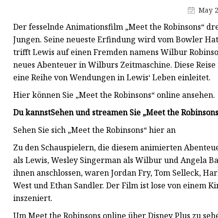
Maskenproduktionsmaschine
May 2
Buchstanzmaschine
Der fesselnde Animationsfilm „Meet the Robinsons“ dr
Schneidmaterialmaschine
Jungen. Seine neueste Erfindung wird vom Bowler Hat 
trifft Lewis auf einen Fremden namens Wilbur Robins
neues Abenteuer in Wilburs Zeitmaschine. Diese Reise 
eine Reihe von Wendungen in Lewis‘ Leben einleitet.
Hier können Sie „Meet the Robinsons“ online ansehen.
Du kannst
Sehen und streamen Sie „Meet the Robinsons
Sehen Sie sich „Meet the Robinsons“ hier an
Zu den Schauspielern, die diesem animierten Abenteu
als Lewis, Wesley Singerman als Wilbur und Angela Bas
ihnen anschlossen, waren Jordan Fry, Tom Selleck, Har
West und Ethan Sandler. Der Film ist lose von einem K
inszeniert.
Um Meet the Robinsons online über Disney Plus zu seh