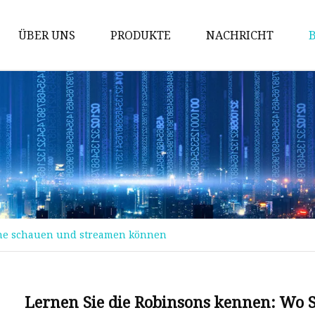
ÜBER UNS
PRODUKTE
NACHRICHT
Prüfung der Maschine
Packmaschine
Schneidemaschine
Bronziermaschine
Stanzmaschine
Fördermaschine
ine schauen und streamen können
Implantationsmaschine
Stanzmaschine
Kinderbuchmaschine
Lernen Sie die Robinsons kennen: Wo 