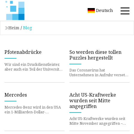
Deutsch
Heim
/
Blog
Pfotenabdrücke
So werden diese tollen
Puzzles hergestellt
Wir sind ein Druckdienstleister,
aber auch ein Teil der Universität.
Das Coronavirus hat
Ein großer Vorteil von PawPrints
Unternehmen in Aufruhr versetzt,
gegenüber der Ko
da die Nachfrage über das Niveau
von Weihnachten hinaus ansteigt.
Mercedes
Acht US-Kraftwerke
wurden seit Mitte
angegriffen
Mercedes-Benz wird in den USA
ein 1-Milliarden-Dollar-
Schnellladenetzwerk für
Acht US-Kraftwerke wurden seit
Elektrofahrzeuge aufbauen –
Mitte November angegriffen –
Slashdot
Slashdot