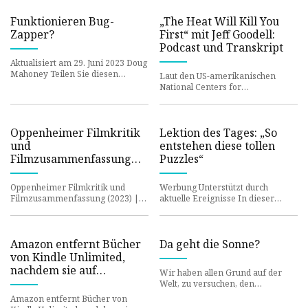
Funktionieren Bug-
„The Heat Will Kill You
Zapper?
First“ mit Jeff Goodell:
Podcast und Transkript
Aktualisiert am 29. Juni 2023 Doug
Mahoney Teilen Sie diesen
Laut den US-amerikanischen
Beitrag Bug-Zapper töten Käfer
National Centers for
zu Tausenden. Aber es gibt
Environmental Prediction
erreichte die Erde im
vergangenen Juli die höc
Oppenheimer Filmkritik
Lektion des Tages: „So
und
entstehen diese tollen
Filmzusammenfassung
Puzzles“
(2023)
Oppenheimer Filmkritik und
Werbung Unterstützt durch
Filmzusammenfassung (2023) |
aktuelle Ereignisse In dieser
Roger Ebert
Lektion lernen die Schüler die
Schritte kennen, die zum Erstell
Amazon entfernt Bücher
Da geht die Sonne?
von Kindle Unlimited,
nachdem sie auf
Wir haben allen Grund auf der
Piratenseiten erscheinen
Welt, zu versuchen, den
Klimawandel zu stoppen. Aber
Amazon entfernt Bücher von
wenn es um Geoengineering geht