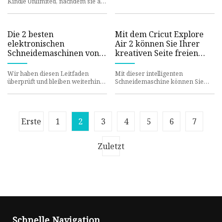
Kindle Unlimited, nachdem sie auf
– da
Piratenseiten erscheinen –
Slashdot
Die 2 besten
Mit dem Cricut Explore
elektronischen
Air 2 können Sie Ihrer
Schneidemaschinen von
kreativen Seite freien
Cricut und Silhouette des
Lauf lassen
Jahres 2023
Wir haben diesen Leitfaden
Mit dieser intelligenten
überprüft und bleiben weiterhin
Schneidemaschine können Sie
bei unserer Auswahl.
eine große Auswahl an
Elektronische
personalisierten Artikeln,
Schneidemaschinen schnit
Kleidung, Wohnacc
Erste
1
2
3
4
5
6
7
Zuletzt
Schnelle Navigation