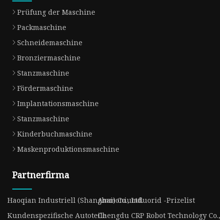
Prüfung der Maschine
Packmaschine
Schneidemaschine
Bronziermaschine
Stanzmaschine
Fördermaschine
Implantationsmaschine
Stanzmaschine
Kinderbuchmaschine
Maskenproduktionsmaschine
Partnerfirma
Haoqian Industriell (Shanghai) Co., Ltd.
Ammoniumfluorid -Prizelist
Kundenspezifische Autoteile
Chengdu CRP Robot Technology Co.,