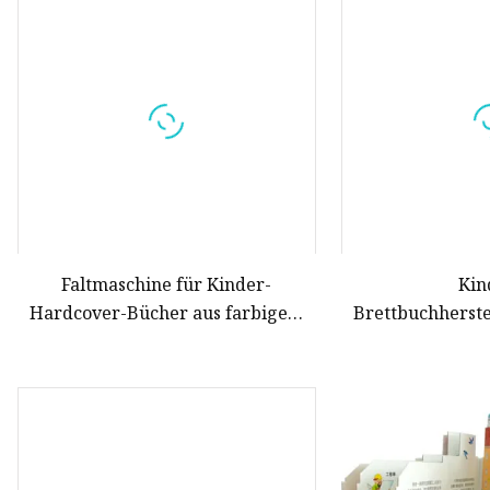
Maskenproduktionsmaschine
Buchstanzmaschine
Schneidmaterialmaschine
Faltmaschine für Kinder-
Kin
Hardcover-Bücher aus farbigem
Brettbuchherst
Karton
Buchform-Sch