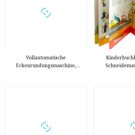
Vollautomatische
Kinderbuchh
Eckenrundungsmaschine,
Schneidemas
Notebook-Schneidemaschine für
Eckbrett-Buchs
Notebook-Kinder, Bilderbuch-
Eckenschneider (HXCP ASJ40R)