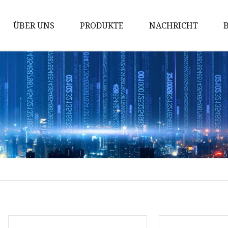
ÜBER UNS
PRODUKTE
NACHRICHT
Prüfung der Maschine
Packmaschine
Schneidemaschine
Bronziermaschine
Stanzmaschine
Fördermaschine
Implantationsmaschine
Stanzmaschine
Kinderbuchmaschine