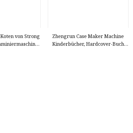
 Koten von Strong
Zhengrun Case Maker Machine
Kinderbücher, Hardcover-Buch
kartenbücher
Hardcover Book Case Maker
Machine