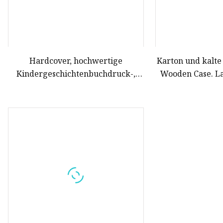
Hardcover, hochwertige
Karton und kalte
Kindergeschichtenbuchdruck-,
Wooden Case. Laminiermaschine
Mal-, Bibelbuchhüllen-
für Kinder
Herstellungsmaschine