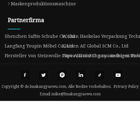
Maskenproduktionsmaschine
Partnerfirma
Shenzhen Saftto Schuhe Co., Ltd
Wuhan Haokelao Verpackung Technol
Langfang Youpin Möbel Co., Ltd.
Xiamen AE Global SCM Co., Ltd
Hersteller von Steinwolle-Gips-Ausrüstung zu niedrigen Pre
Purea (Xi'an) Chunyuanzhicui Biolog
Copyright © de.huakangyaowu.com, Alle Rechte vorbehalten.
Privacy Policy
Email
mike@huakangyaowu.com