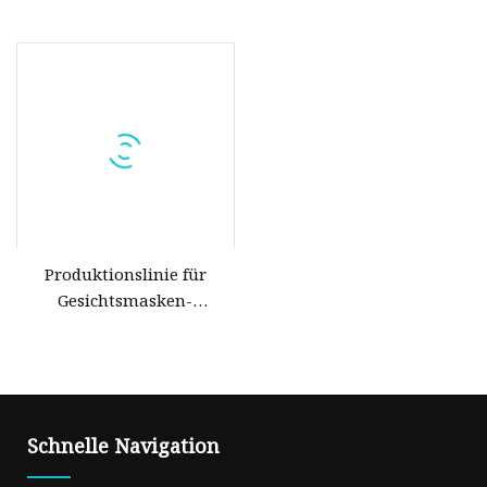
Polypropylen-
vollautomatische 3-fach-
Vliesfiltergewebe mit
Gesichtsmasken-
hoher Filtrationseffizienz
Herstellungsmaschine
für Gesichtsmasken
Produktionslinie für
Gesichtsmasken-
Vliesstoffe, SS-
Vliesstoffmaschine
Schnelle Navigation