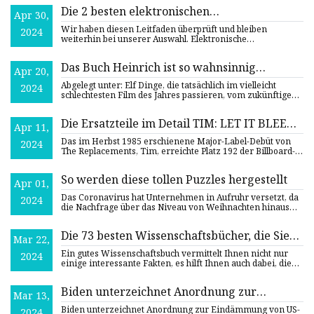
Die 2 besten elektronischen
Apr 30,
Schneidemaschinen von Cricut und
Wir haben diesen Leitfaden überprüft und bleiben
2024
Silhouette des Jahres 2023
weiterhin bei unserer Auswahl. Elektronische
Schneidemaschinen schnit
Das Buch Heinrich ist so wahnsinnig
Apr 20,
schlecht, dass es sich verflucht anfühlt
Abgelegt unter: Elf Dinge, die tatsächlich im vielleicht
2024
schlechtesten Film des Jahres passieren, vom zukünftigen
Regis
Die Ersatzteile im Detail TIM: LET IT BLEED
Apr 11,
EDITION
Das im Herbst 1985 erschienene Major-Label-Debüt von
2024
The Replacements, Tim, erreichte Platz 192 der Billboard-
Charts un
So werden diese tollen Puzzles hergestellt
Apr 01,
Das Coronavirus hat Unternehmen in Aufruhr versetzt, da
2024
die Nachfrage über das Niveau von Weihnachten hinaus
ansteigt.
Die 73 besten Wissenschaftsbücher, die Sie
Mar 22,
2023 lesen müssen
Ein gutes Wissenschaftsbuch vermittelt Ihnen nicht nur
2024
einige interessante Fakten, es hilft Ihnen auch dabei, die
Welt
Biden unterzeichnet Anordnung zur
Mar 13,
Eindämmung von US-
Biden unterzeichnet Anordnung zur Eindämmung von US-
2024