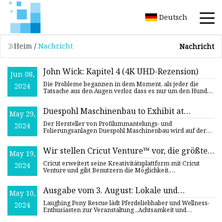
Deutsch
Heim
/
Nachricht
Nachricht
John Wick: Kapitel 4 (4K UHD-Rezension)
Jun 08,
Die Probleme begannen in dem Moment, als jeder die
2024
Tatsache aus den Augen verlor, dass es nur um den Hund
ging. Halten
Duespohl Maschinenbau to Exhibit at
May 29,
GlassBuild
Der Hersteller von Profilummantelungs- und
2024
Folierungsanlagen Duespohl Maschinenbau wird auf der
diesjährigen GlassBuild
Wir stellen Cricut Venture™ vor, die größte
May 19,
und schnellste Schneidemaschine auf der
Cricut erweitert seine Kreativitätsplattform mit Cricut
2024
Cricut®-Plattform
Venture und gibt Benutzern die Möglichkeit,
großformatige Desig
Ausgabe vom 3. August: Lokale und
May 10,
regionale Veranstaltungen
Laughing Pony Rescue lädt Pferdeliebhaber und Wellness-
2024
Enthusiasten zur Veranstaltung „Achtsamkeit und
Bewegung“ ein. La