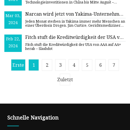
Technologieinvestitionen in China bis Mitte
Technologieinvestitionen in China bis Mitte August –
Slashdot
2020
Narcan wird jetzt von Yakima-Unternehmen
Mar 03,
eingesetzt, um Leben vor Überdosierungen
Jeden Monat sterben in Yakima immer mehr Menschen an
2024
zu retten
einer Überdosis Drogen. Jim Curtice, Gerichtsmediziner
des Yakima
Fitch stuft die Kreditwürdigkeit der USA von
Feb 22,
AAA auf AA+ herab
Fitch stuft die Kreditwürdigkeit der USA von AAA auf AA+
2024
herab – Slashdot
Erste
1
2
3
4
5
6
7
Zuletzt
Schnelle Navigation