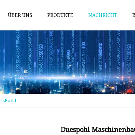
ÜBER UNS
PRODUKTE
NACHRICHT
Prüfung der Maschine
Packmaschine
Schneidemaschine
Bronziermaschine
Stanzmaschine
Fördermaschine
assBuild
Implantationsmaschine
Stanzmaschine
Kinderbuchmaschine
Duespohl Maschinenbau 