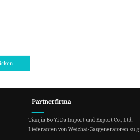
icken
Partnerfirma
Tianjin Bo Yi Da Import und Export Co., Ltd.
Lieferanten von Weichai-Gasgeneratoren zu g