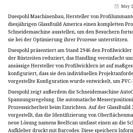
Maskenproduktionsmaschine
May 2
Buchstanzmaschine
Duespohl Maschinenbau, Hersteller von Profilummante
Schneidmaterialmaschine
diesjährigen GlassBuild America einen kompletten Pr
Schneidemaschine ausstellen, um den Besuchern fortsc
sie bei der Optimierung ihrer Prozesse unterstützen.
Duespohl präsentiert am Stand 2946 den Profilwickle
der Rüstzeiten reduziert, das Handling vereinfacht und
ansässige Hersteller von Profilwicklern ist auf maßges
konfiguriert, dass sie den individuellen Projektanford
vorgestellte Konfiguration wurde entwickelt, um PVC-
Duespohl zeigt außerdem die Schneidemaschine AutoC
Spannungsregelung. Die automatische Messerpositionie
Prozesssicherheit beim Einrichten. Auf der GlassBuild
vorgestellt, das die Identifizierung von Oberflächenm
neue Lösung namens ReelScan umfasst einen an die S
Aufkleber druckt mit Barcodes. Diese speichern Infor