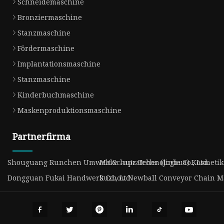
Schneidemaschine
Bronziermaschine
Stanzmaschine
Fördermaschine
Implantationsmaschine
Stanzmaschine
Kinderbuchmaschine
Maskenproduktionsmaschine
Partnerfirma
Shouguang Runchen Umwelt Schutz Technologie Co., Ltd.
Make -upcatcher (Jinhua) Kosmetik 
Dongguan Fukai Handwerk Co., Ltd
Suzhou Newball Conveyor Chain Ma