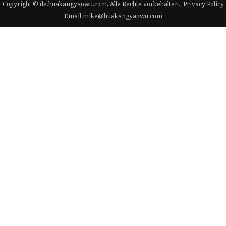
Copyright © de.huakangyaowu.com, Alle Rechte vorbehalten.
Privacy Policy
Email
mike@huakangyaowu.com