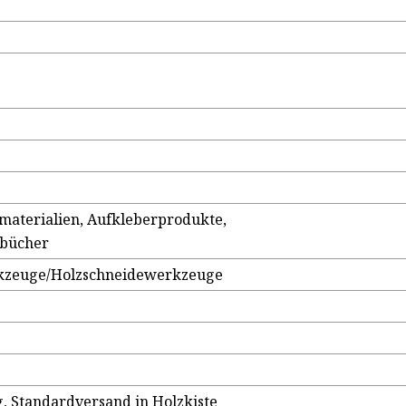
aterialien, Aufkleberprodukte,
lbücher
kzeuge/Holzschneidewerkzeuge
 Standardversand in Holzkiste