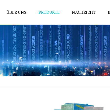
ÜBER UNS
PRODUKTE
NACHRICHT
Prüfung der Maschine
Packmaschine
Schneidemaschine
Bronziermaschine
Stanzmaschine
Fördermaschine
Implantationsmaschine
Stanzmaschine
Kinderbuchmaschine