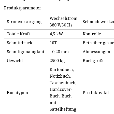
Produktparameter
Wechselstrom
Stromversorgung
Schneidewerkz
380 V/50 Hz
Totale Kraft
4,5 kW
Kontrolle
Schnittdruck
16T
Betreiber gesuc
Schnittgenauigkeit
±0,20 mm
Abmessungen
Gewicht
2500 kg
Buchgröße
Kartonbuch,
Notizbuch,
Taschenbuch,
Hardcover-
Buchtypen
Produktivität
Buch, Buch
mit
Sattelheftung