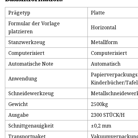
Prägetyp
Platte
Formular der Vorlage
Horizontal
platzieren
Stanzwerkzeug
Metallform
Computerisiert
Computerisiert
Automatische Note
Automatisch
Papierverpackungsm
Anwendung
Kinderbücher/Tafe
Schneidewerkzeug
Metallschneidewer
Gewicht
2500kg
Ausgabe
2300 STÜCK/H
Schnittgenauigkeit
±0,2 mm
Transportpaket
Vakuumverpackung,