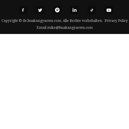
Copyright © de.huakangyaowu.com, Alle Rechte vorbehalten.
Privacy Policy
Email
mike@huakangyaowu.com