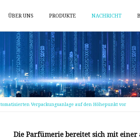
ÜBER UNS
PRODUKTE
NACHRICHT
Prüfung der Maschine
Packmaschine
Schneidemaschine
Bronziermaschine
Stanzmaschine
Fördermaschine
automatisierten Verpackungsanlage auf den Höhepunkt vor
Implantationsmaschine
Stanzmaschine
Kinderbuchmaschine
Die Parfümerie bereitet sich mit eine