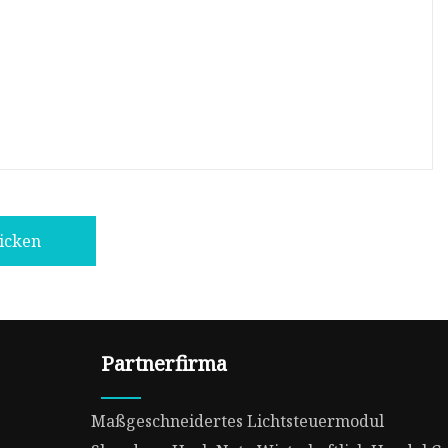
icken
Partnerfirma
Maßgeschneidertes Lichtsteuermodul