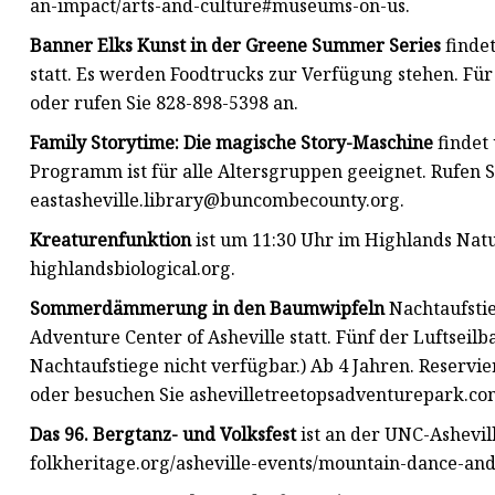
an-impact/arts-and-culture#museums-on-us.
Banner Elks Kunst in der Greene Summer Series
findet
statt. Es werden Foodtrucks zur Verfügung stehen. Fü
oder rufen Sie 828-898-5398 an.
Family Storytime: Die magische Story-Maschine
findet 
Programm ist für alle Altersgruppen geeignet. Rufen S
eastasheville.library@buncombecounty.org
.
Kreaturenfunktion
ist um 11:30 Uhr im Highlands Natu
highlandsbiological.org.
Sommerdämmerung in den Baumwipfeln
Nachtaufsti
Adventure Center of Asheville statt. Fünf der Luftseilb
Nachtaufstiege nicht verfügbar.) Ab 4 Jahren. Reserv
oder besuchen Sie ashevilletreetopsadventurepark.co
Das 96. Bergtanz- und Volksfest
ist an der UNC-Ashevill
folkheritage.org/asheville-events/mountain-dance-and-