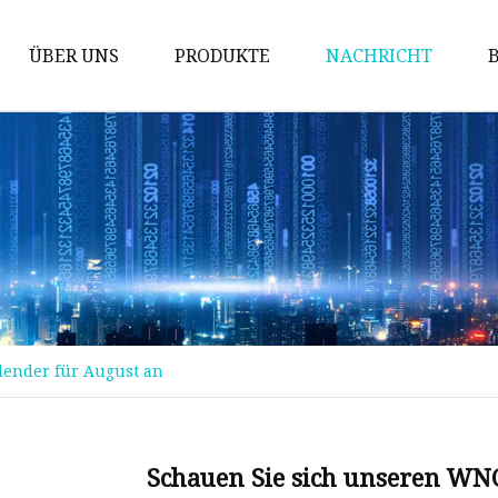
ÜBER UNS
PRODUKTE
NACHRICHT
Prüfung der Maschine
Packmaschine
Schneidemaschine
Bronziermaschine
Stanzmaschine
Fördermaschine
lender für August an
Implantationsmaschine
Stanzmaschine
Kinderbuchmaschine
Schauen Sie sich unseren WN