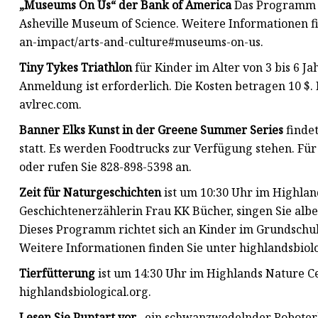
„Museums On Us“ der Bank of America
Das Programm er
Asheville Museum of Science. Weitere Informationen 
an-impact/arts-and-culture#museums-on-us.
Tiny Tykes Triathlon
für Kinder im Alter von 3 bis 6 Ja
Anmeldung ist erforderlich. Die Kosten betragen 10 $.
avlrec.com.
Banner Elks Kunst in der Greene Summer Series
findet
statt. Es werden Foodtrucks zur Verfügung stehen. Fü
oder rufen Sie 828-898-5398 an.
Zeit für Naturgeschichten
ist um 10:30 Uhr im Highland
Geschichtenerzählerin Frau KK Bücher, singen Sie albe
Dieses Programm richtet sich an Kinder im Grundschul
Weitere Informationen finden Sie unter highlandsbiolo
Tierfütterung
ist um 14:30 Uhr im Highlands Nature Ce
highlandsbiological.org.
Lesen Sie Puptart vor
, ein schwanzwedelnder Roboterh