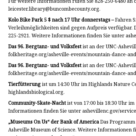
Für weitere Informationen rufen Sie 828-250-6480 an o
leicester.library@buncombecounty.org
.
Kolo Bike Park 5 $ nach 17 Uhr donnerstags –
Fahren Si
Verleihmöglichkeiten sind gegen Aufpreis verfügbar. 
225-2921. Weitere Informationen finden Sie unter ash
Das 96. Bergtanz- und Volksfest
ist an der UNC-Ashevill
folkheritage.org/asheville-events/mountain-dance-and-
Das 96. Bergtanz- und Volksfest
ist an der UNC-Ashevill
folkheritage.org/asheville-events/mountain-dance-and-
Tierfütterung
ist um 14:30 Uhr im Highlands Nature Ce
highlandsbiological.org.
Community-Skate-Nacht
ist von 17:00 bis 18:30 Uhr im
Informationen finden Sie unter ashevillenc.gov/service
„Museums On Us“ der Bank of America
Das Programm er
Asheville Museum of Science. Weitere Informationen 