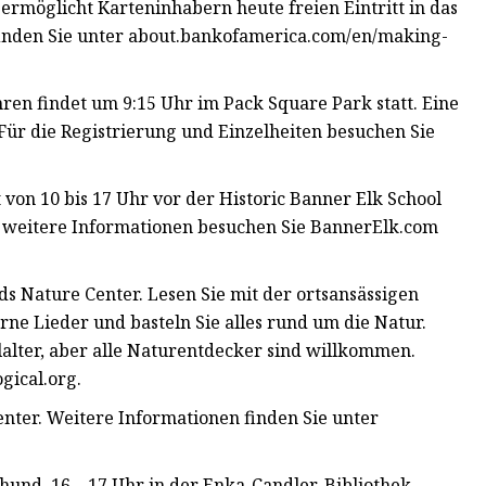
möglicht Karteninhabern heute freien Eintritt in das
finden Sie unter about.bankofamerica.com/en/making-
hren findet um 9:15 Uhr im Pack Square Park statt. Eine
 Für die Registrierung und Einzelheiten besuchen Sie
 von 10 bis 17 Uhr vor der Historic Banner Elk School
r weitere Informationen besuchen Sie BannerElk.com
s Nature Center. Lesen Sie mit der ortsansässigen
rne Lieder und basteln Sie alles rund um die Natur.
alter, aber alle Naturentdecker sind willkommen.
gical.org.
nter. Weitere Informationen finden Sie unter
und, 16 – 17 Uhr in der Enka-Candler-Bibliothek.